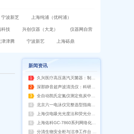
宁波新芝
上海纯浦（优柯浦）
瑞科技
兴创仪器（大龙）
仪器网自营
天津津腾
宁波新艺
上海砾鼎
新闻资讯
久兴医疗高压蒸汽灭菌器：制药科研灭菌的可靠之选
1
深那静音超声波清洗仪：科研洁净新标准，安静高效更安心
2
全自动凯氏定氮仪测定焦炭中氮 上海纤检助力焦化行业精准检测
3
北京六一电泳仪完整选型指南（分电泳槽 + 电源两大模块，按实验场景直接匹配）
4
上海仪电吸光光度法和荧光分析法的异同
5
上海佑科GC-7860系列网络化气相色谱仪
6
分清生物安全柜与洁净工作台 苏州安泰科普两类设备差异
7