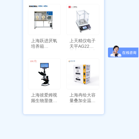
定位功能
上海跃进厌氧
上天精仪电子
培养箱
天平AG2255
HYQX-III-T
带审计追踪功
能
上海彼爱姆视
上海冉绘大容
频生物显微镜
量叠加全温恒
BM-4000
温摇床Rsoi-
3030