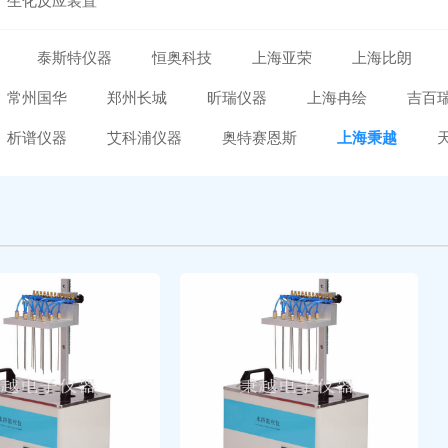
生化反应装置
泰斯特仪器
恒奥科技
上海亚荣
上海比朗
常州国华
郑州长城
昕瑞仪器
上海冉绘
吉百
析谱仪器
艾科浦仪器
奥特赛恩斯
上海秉越