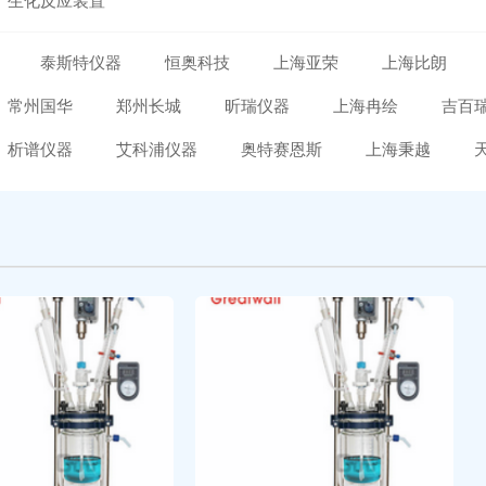
生化反应装置
泰斯特仪器
恒奥科技
上海亚荣
上海比朗
常州国华
郑州长城
昕瑞仪器
上海冉绘
吉百
析谱仪器
艾科浦仪器
奥特赛恩斯
上海秉越