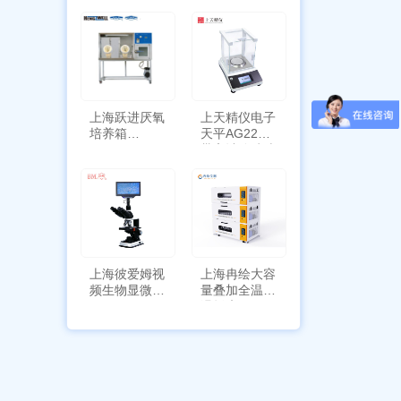
定位功能
上海跃进厌氧
上天精仪电子
培养箱
天平AG2255
HYQX-III-T
带审计追踪功
能
上海彼爱姆视
上海冉绘大容
频生物显微镜
量叠加全温恒
BM-4000
温摇床Rsoi-
3030