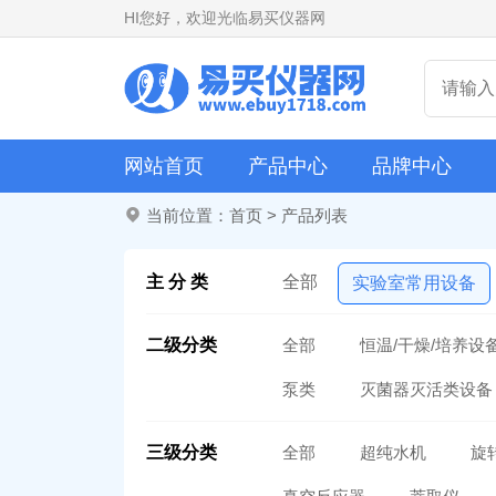
HI
您好，欢迎光临易买仪器网
网站首页
产品中心
品牌中心
当前位置：
首页
>
产品列表
主 分 类
全部
实验室常用设备
二级分类
全部
恒温/干燥/培养设
泵类
灭菌器灭活类设备
三级分类
全部
超纯水机
旋