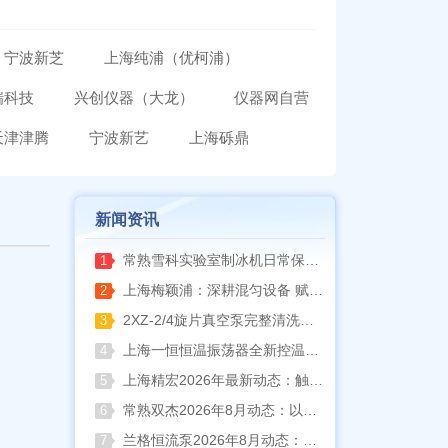
宁波新芝
上海纯浦（优柯浦）
瑞科技
兴创仪器（大龙）
仪器网自营
天津津腾
宁波新艺
上海砾鼎
新闻资讯
常熟雪科实验室制冰机日常保养要点
1
上海梅颖浦：深耕混匀设备 赋能科研实验稳定开展
2
2XZ-2/4旋片真空泵完整清洗拆装流程（临海永昊真空泵实操指南）
3
上海一恒恒温振荡器全新控温升级技术介绍
4
上海精宏2026年最新动态：触控升级与低温干燥新方案落地
5
常熟双杰2026年8月动态：以产品迭代与资质沉淀夯实实验室设备合规根基
6
兰格恒流泵2026年8月动态：以专利落地与合规升级筑牢精密流体传输根基
7