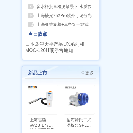
多水样批量检测场景下 水质仪器提升作业效率的实践思路
8
上海棱光752Pro紫外可见分光光度计核心优势与适用场景解析
9
上海亚荣旋蒸+真空泵一站式实验室配套方案
10
今日热点
日本岛津天平产品UX系列和
MOC-120H预停售通知
新品上市
更多
上海雷磁
临海谭氏干式
\WZB-177Y
涡旋泵SPL-
符合新国标带
10