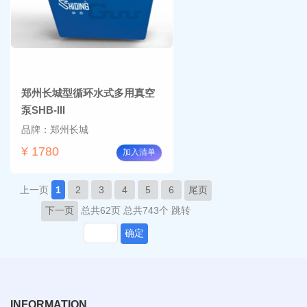
郑州长城型循环水式多用真空
泵SHB-III
品牌：郑州长城
¥ 1780
加入清单
上一页
1
2
3
4
5
6
尾页
下一页
总共62页
总共743个
跳转
确定
INFORMATION