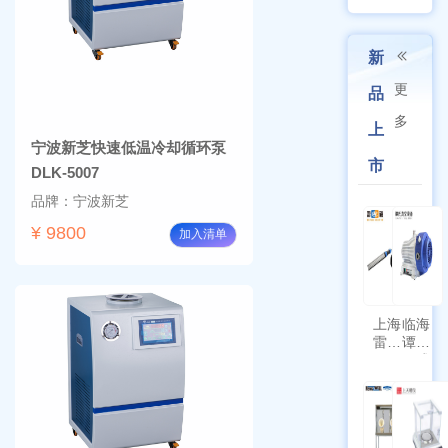
新
更
品
多
上
宁波新芝快速低温冷却循环泵
市
DLK-5007
品牌：宁波新芝
¥ 9800
加入清单
上海
临海
雷磁
谭氏
\WZB-
干式
177Y
涡旋
符合
泵
新国
SPL-
标带
10
定位