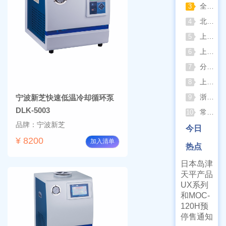
全自动凯氏定氮仪测定焦炭中氮 上海纤检助力焦化行业精准检测
3
北京六一电泳仪完整选型指南（分电泳槽 + 电源两大模块，按实验场景直接匹配）
4
上海仪电吸光光度法和荧光分析法的异同
5
上海佑科GC-7860系列网络化气相色谱仪
6
分清生物安全柜与洁净工作台 苏州安泰科普两类设备差异
7
上海申安灭菌器外排、内排与干燥功能全解析
8
浙江孚夏：打造合规可靠的实验室洁净装备
宁波新芝快速低温冷却循环泵
9
DLK-5003
常熟雪科实验室制冰机日常保养要点
10
品牌：宁波新芝
今日
¥ 8200
加入清单
热点
日本岛津
天平产品
UX系列
和MOC-
120H预
停售通知