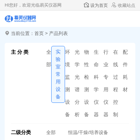
HI
您好，欢迎光临易买仪器网
设为首页
收藏站点
当前位置：
首页
>
产品列表
实
主 分 类
全
环
光
物
生
行
在
配
验
部
境
学
性
命
业
线
件
室
常
监
光
检
科
专
过
耗
用
设
测
谱
测
学
用
程
材
备
设
分
设
仪
仪
控
备
析
备
器
器
制
二级分类
全部
恒温/干燥/培养设备