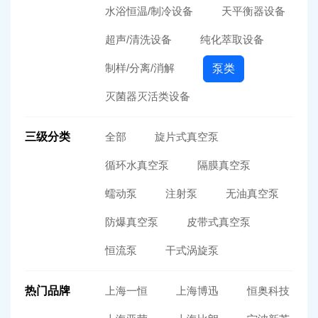
水浴恒温/制冷设备
天平衡器设备
超声/清洗设备
纯化萃取设备
制样/分离/消解
泵类
灭菌器灭活类设备
三级分类
全部
旋片式真空泵
循环水真空泵
隔膜真空泵
蠕动泵
注射泵
无油真空泵
防爆真空泵
皮带式真空泵
恒流泵
干式涡旋泵
热门品牌
上海一恒
上海博迅
恒奥科技