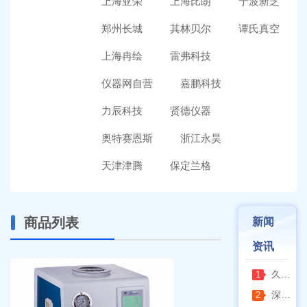
上海亚荣
上海比朗
宁波新芝
郑州长城
其林贝尔
谭氏真空
上海冉绘
雷弗科技
仪器网自营
嘉鹏科技
力辰科技
贤德仪器
奥特赛恩斯
浙江永昊
天津津腾
保定兰格
商品列表
新闻
资讯
久兴医疗高压蒸汽灭菌器：制药科研灭菌的可靠之选
1
深那静音超声波清洗仪：科研洁净新标准，安静高效更安心
2