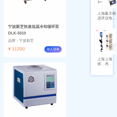
功能
上海跃
上天精
进厌氧
仪电子
培养箱
天平
宁波新芝快速低温冷却循环泵
HYQX-
AG225
III-T
带审计
DLK-5010
追踪功
品牌：宁波新芝
能
¥ 11200
加入清单
上海
上海
彼爱
冉绘
姆视
大容
频生
量叠
物显
加全
微镜
温恒
BM-
温摇
4000
床
Rsoi-
3030