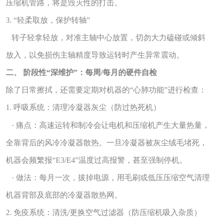
压缩机管路，将是毁灭性的打击。
3. “轻柔取放，保护转轴”
转子轻拿轻放，对准主轴中心放置，切勿大力磕碰或倾斜
放入，以免损伤主轴精度导致运转时产生异常震动。
二、 阶段性“深维护”：每周/每月的硬件自检
除了日常擦拭，还需要定期对机器的“心肺功能”进行检查：
1
. 呼吸系统：清理冷凝器灰尘（防过热死机）
· 痛点：高速运转和制冷会让电机和压缩机产生大量热量，
全靠背后的风冷冷凝器散热。一旦冷凝器被灰尘绒毛堵死，
机器会频繁报“E3/E4”温度过高报警，甚至强制停机。
· 做法：每月一次，拔掉电源，用毛刷或低压压缩空气清理
机器背部及底部的冷凝器散热网。
2. 免疫系统：清洗/更换空气过滤器（防压缩机吸入杂质）