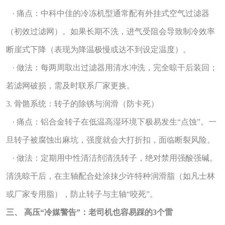
· 痛点：中科中佳的冷冻机型通常配有外挂式空气过滤器
（初效过滤网）。如果长期不洗，进气受阻会导致制冷效率
断崖式下降（表现为降温极慢或达不到设定温度）。
· 做法：每两周取出过滤器用清水冲洗，完全晾干后装回；
若滤网破损，需及时联系厂家更换。
3. 骨骼系统：转子的除锈与润滑（防卡死）
· 痛点：铝合金转子在低温高湿环境下极易发生“点蚀”。一
旦转子被腐蚀出麻坑，强度就会大打折扣，面临断裂风险。
· 做法：定期用中性清洁剂清洗转子，绝对禁用强酸强碱。
清洗晾干后，在主轴配合处涂抹少许特种润滑脂（如凡士林
或厂家专用脂），防止转子与主轴“咬死”。
三、 高压“冷媒警告”：老司机也容易踩的3个雷