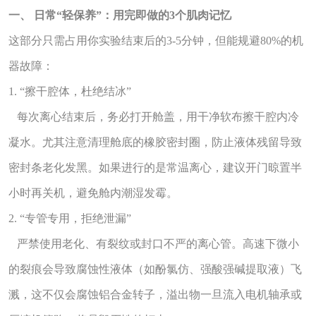
一、 日常“轻保养”：用完即做的3个肌肉记忆
这部分只需占用你实验结束后的3-5分钟，但能规避80%的机
器故障：
1. “擦干腔体，杜绝结冰”
每次离心结束后，务必打开舱盖，用干净软布擦干腔内冷
凝水。尤其注意清理舱底的橡胶密封圈，防止液体残留导致
密封条老化发黑。如果进行的是常温离心，建议开门晾置半
小时再关机，避免舱内潮湿发霉。
2. “专管专用，拒绝泄漏”
严禁使用老化、有裂纹或封口不严的离心管。高速下微小
的裂痕会导致腐蚀性液体（如酚氯仿、强酸强碱提取液）飞
溅，这不仅会腐蚀铝合金转子，溢出物一旦流入电机轴承或