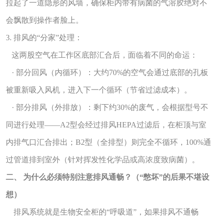
拉起了一道隐形的风墙，确保柜内带有病菌的气溶胶绝对不
会飘散到操作者脸上。
3. 排风的“分家”处理：
这两股空气在工作区底部汇合后，面临着不同的命运：
· 部分回风（内循环）：大约70%的空气会通过底部的孔板
被重新吸入风机，进入下一个循环（节省过滤成本）。
· 部分排风（外排放）：剩下约30%的废气，会根据型号不
同进行处理——A2型会经过排风HEPA过滤后，在柜顶与室
内排气口汇合排出；B2型（全排型）则完全不循环，100%通
过管道排到室外（针对挥发性化学品或高浓度致病菌）。
二、 为什么必须特别注意排风通畅？（“憋坏”的后果不堪设
想）
排风系统就是生物安全柜的“呼吸道”，如果排风不通畅