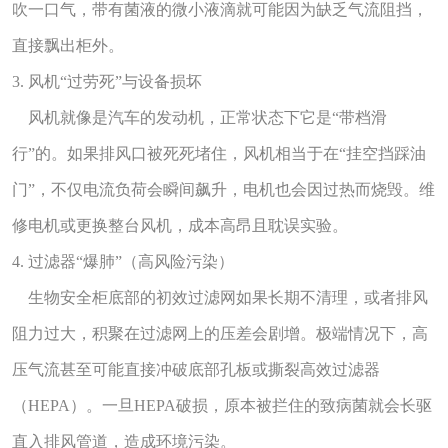
吹一口气，带有菌液的微小液滴就可能因为缺乏气流阻挡，
直接飘出柜外。
3. 风机“过劳死”与设备损坏
风机就像是汽车的发动机，正常状态下它是“带档滑
行”的。如果排风口被死死堵住，风机相当于在“挂空挡踩油
门”，不仅电流负荷会瞬间飙升，电机也会因过热而烧毁。维
修电机或更换整台风机，成本高昂且耽误实验。
4. 过滤器“爆肺”（高风险污染）
生物安全柜底部的初效过滤网如果长期不清理，或者排风
阻力过大，积聚在过滤网上的压差会剧增。极端情况下，高
压气流甚至可能直接冲破底部孔板或撕裂高效过滤器
（HEPA）。一旦HEPA破损，原本被拦住的致病菌就会长驱
直入排风管道，造成环境污染。