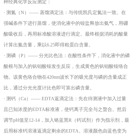
种经典化学反应测定：
· 测氮（N）—— 蒸馏滴定法：与传统凯氏定氮法一致。在
强碱条件下进行蒸馏，使消化液中的铵盐释放出氨气，用硼
酸吸收后，再用标准酸溶液进行滴定。最终根据消耗的酸量
计算出氮含量，乘以6.25即得粗蛋白含量。
· 测磷（P）—— 分光比色法：在酸性条件下，消化液中的磷
酸根与加入的钒钼酸铵发生反应，生成黄色的钒钼酸铵络合
物。该黄色络合物在420nm波长下的吸光度与磷的含量成正
比，通过分光光度计比色即可算出磷含量。
· 测钙（Ca）—— EDTA返滴定法：先在待测液中加入过量
且已知浓度的EDTA标准液，使钙离子完全与之螯合。然后
调节pH值至12-14，加入铬蓝黑R（钙试剂）作为指示剂，最
后用标准钙溶液返滴定剩余的EDTA。溶液颜色由蓝色变为