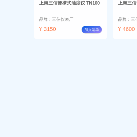
上海三信便携式浊度仪 TN100
上海三信便
品牌：三信仪表厂
品牌：三
¥ 3150
¥ 4600
加入清单
上海三信便携式浊度仪
上海雷磁
TN500（白光功能型）
177Y