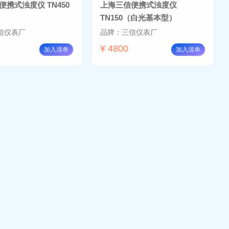
携式浊度仪 TN450
上海三信便携式浊度仪
TN150（白光基本型）
信仪表厂
品牌：三信仪表厂
¥ 4800
加入清单
加入清单
便携式浊度计 WZB-
上海雷磁便携式浊度计 WZB-
178S