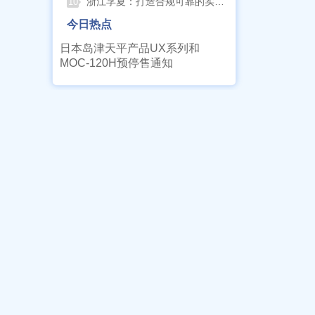
浙江孚夏：打造合规可靠的实验室洁净装备
10
今日热点
日本岛津天平产品UX系列和
MOC-120H预停售通知
新品上市
更多
上海雷磁
临海谭氏干式
\WZB-177Y
涡旋泵SPL-
符合新国标带
10
定位功能