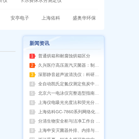
析仪
卡尔费休水分测定仪
安亭电子
上海佑科
盛奥华环保
新闻资讯
普通烘箱和耐腐蚀烘箱区分
1
久兴医疗高压蒸汽灭菌器：制药科研灭菌的可靠之选
2
深那静音超声波清洗仪：科研洁净新标准，安静高效更安心
3
全自动凯氏定氮仪测定焦炭中氮 上海纤检助力焦化行业精准检测
4
北京六一电泳仪完整选型指南（分电泳槽 + 电源两大模块，按实验场景直接匹配）
5
上海仪电吸光光度法和荧光分析法的异同
6
上海佑科GC-7860系列网络化气相色谱仪
7
分清生物安全柜与洁净工作台 苏州安泰科普两类设备差异
8
上海申安灭菌器外排、内排与干燥功能全解析
9