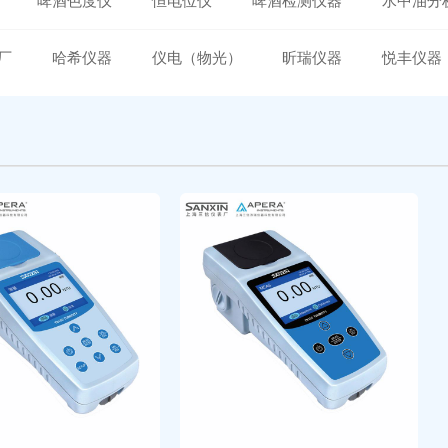
啤酒色度仪
恒电位仪
啤酒检测仪器
水中油分
厂
哈希仪器
仪电（物光）
昕瑞仪器
悦丰仪器