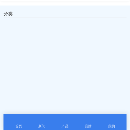
分类
上海一恒人工气候箱MGC-85
上海一恒人工气候箱MGC-35
0HP
0HP-2
¥ 78900
¥ 32900
加入清单
加入清单
首页
新闻
产品
品牌
我的