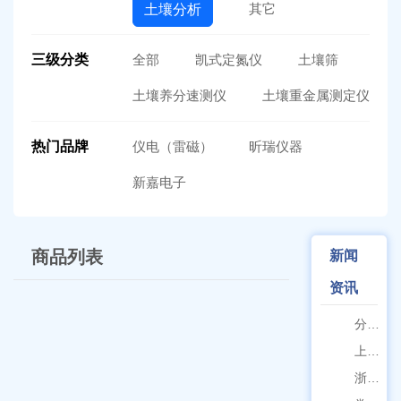
其它
土壤分析
三级分类
全部
凯式定氮仪
土壤筛
土壤养分速测仪
土壤重金属测定仪
热门品牌
仪电（雷磁）
昕瑞仪器
新嘉电子
商品列表
新闻
资讯
分清生物安全柜与洁净工作台 苏州安泰科普两类设备差异
1
上海申安灭菌器外排、内排与干燥功能全解析
2
浙江孚夏：打造合规可靠的实验室洁净装备
3