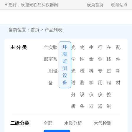
HI
您好，欢迎光临易买仪器网
设为首页
收藏站点
当前位置：
首页
>
产品列表
环
主 分 类
全
实验
光
物
生
行
在
配
境
部
室常
学
性
命
业
线
件
监
测
用设
光
检
科
专
过
耗
设
备
备
谱
测
学
用
程
材
分
设
仪
仪
控
析
备
器
器
制
二级分类
全部
水质分析
大气检测